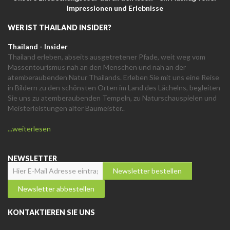
Impressionen und Erlebnisse
WER IST THAILAND INSIDER?
Thailand - Insider
Thailand erleben, abseits ausgetretener Pfade, weit weg vom
Massentourismus nah an den Menschen und nah an der
atemberaubenden Natur Thailands. Erleben Sie mit uns eine Reise
in Bildern zu den schönsten Orten im Land des Lächelns, begleiten
Sie uns zu atemberaubenden Tempeln, zu Naturschauspielen und
Meisterleistungen alter Baumeister..
...weiterlesen
NEWSLETTER
KONTAKTIEREN SIE UNS