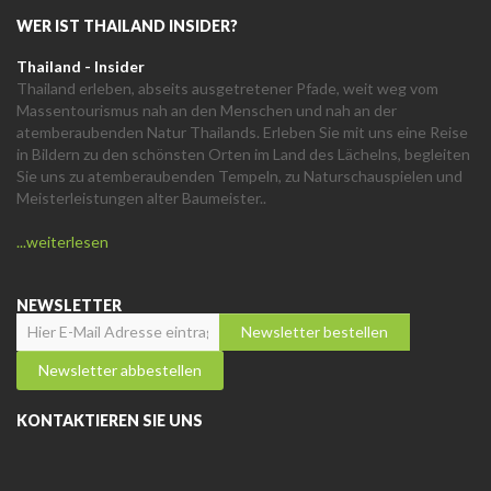
WER IST THAILAND INSIDER?
Thailand - Insider
Thailand erleben, abseits ausgetretener Pfade, weit weg vom
Massentourismus nah an den Menschen und nah an der
atemberaubenden Natur Thailands. Erleben Sie mit uns eine Reise
in Bildern zu den schönsten Orten im Land des Lächelns, begleiten
Sie uns zu atemberaubenden Tempeln, zu Naturschauspielen und
Meisterleistungen alter Baumeister..
...weiterlesen
NEWSLETTER
KONTAKTIEREN SIE UNS