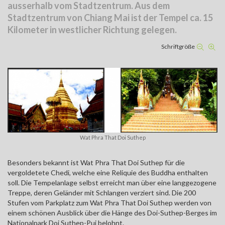
ausserhalb vom Stadtzentrum. Aus dem
Stadtzentrum von Chiang Mai ist der Tempel ca. 15
Kilometer in westlicher Richtung gelegen.
Schriftgröße
Wat Phra That Doi Suthep
Besonders bekannt ist Wat Phra That Doi Suthep für die
vergoldetete Chedi, welche eine Reliquie des Buddha enthalten
soll. Die Tempelanlage selbst erreicht man über eine langgezogene
Treppe, deren Geländer mit Schlangen verziert sind. Die 200
Stufen vom Parkplatz zum Wat Phra That Doi Suthep werden von
einem schönen Ausblick über die Hänge des Doi-Suthep-Berges im
Nationalpark Doi Suthep-Pui belohnt.