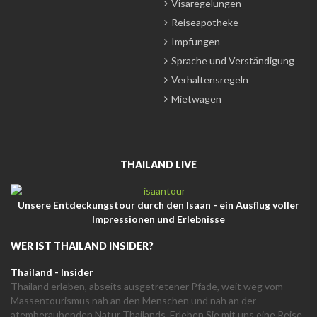
Visaregelungen
Reiseapotheke
Impfungen
Sprache und Verständigung
Verhaltensregeln
Mietwagen
THAILAND LIVE
Unsere Entdeckungstour durch den Isaan - ein Ausflug voller
Impressionen und Erlebnisse
WER IST THAILAND INSIDER?
Thailand - Insider
Thailand erleben, abseits ausgetretener Pfade, weit weg vom
Massentourismus nah an den Menschen und nah an der
atemberaubenden Natur Thailands. Erleben Sie mit uns eine Reise