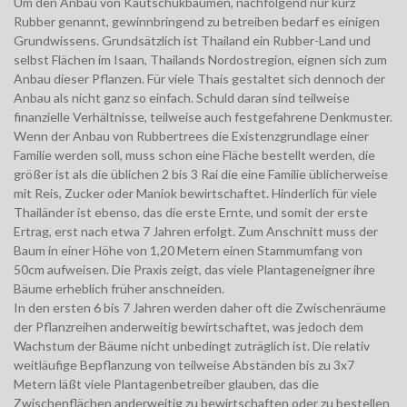
Um den Anbau von Kautschukbäumen, nachfolgend nur kurz
Rubber genannt, gewinnbringend zu betreiben bedarf es einigen
Grundwissens. Grundsätzlich ist Thailand ein Rubber-Land und
selbst Flächen im Isaan, Thailands Nordostregion, eignen sich zum
Anbau dieser Pflanzen. Für viele Thais gestaltet sich dennoch der
Anbau als nicht ganz so einfach. Schuld daran sind teilweise
finanzielle Verhältnisse, teilweise auch festgefahrene Denkmuster.
Wenn der Anbau von Rubbertrees die Existenzgrundlage einer
Familie werden soll, muss schon eine Fläche bestellt werden, die
größer ist als die üblichen 2 bis 3 Rai die eine Familie üblicherweise
mit Reis, Zucker oder Maniok bewirtschaftet. Hinderlich für viele
Thailänder ist ebenso, das die erste Ernte, und somit der erste
Ertrag, erst nach etwa 7 Jahren erfolgt. Zum Anschnitt muss der
Baum in einer Höhe von 1,20 Metern einen Stammumfang von
50cm aufweisen. Die Praxis zeigt, das viele Plantageneigner ihre
Bäume erheblich früher anschneiden.
In den ersten 6 bis 7 Jahren werden daher oft die Zwischenräume
der Pflanzreihen anderweitig bewirtschaftet, was jedoch dem
Wachstum der Bäume nicht unbedingt zuträglich ist. Die relativ
weitläufige Bepflanzung von teilweise Abständen bis zu 3x7
Metern läßt viele Plantagenbetreiber glauben, das die
Zwischenflächen anderweitig zu bewirtschaften oder zu bestellen