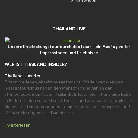
Mietwagen
THAILAND LIVE
Unsere Entdeckungstour durch den Isaan - ein Ausflug voller
Impressionen und Erlebnisse
WER IST THAILAND INSIDER?
Thailand - Insider
Thailand erleben, abseits ausgetretener Pfade, weit weg vom
Massentourismus nah an den Menschen und nah an der
atemberaubenden Natur Thailands. Erleben Sie mit uns eine Reise
in Bildern zu den schönsten Orten im Land des Lächelns, begleiten
Sie uns zu atemberaubenden Tempeln, zu Naturschauspielen und
Meisterleistungen alter Baumeister..
...weiterlesen