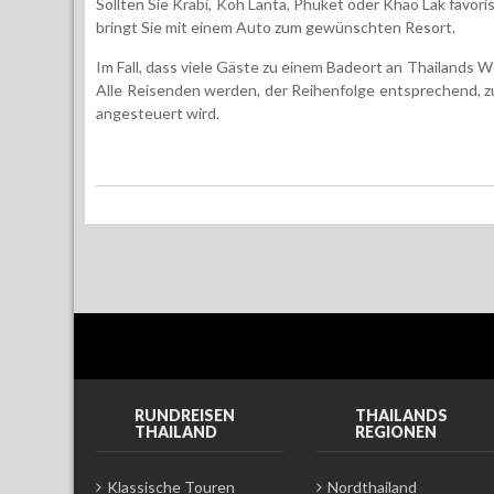
Sollten Sie Krabi, Koh Lanta, Phuket oder Khao Lak favoris
bringt Sie mit einem Auto zum gewünschten Resort.
Im Fall, dass viele Gäste zu einem Badeort an Thailands
Alle Reisenden werden, der Reihenfolge entsprechend, z
angesteuert wird.
RUNDREISEN
THAILANDS
THAILAND
REGIONEN
Klassische Touren
Nordthailand