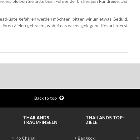
ieren, bleiben Sie bitte beim Führer der
bisherigen Rundreise. Der
 Westküste gefahren werden möchten, bitten
wir um etwas Geduld.
u ihren Zielen gebracht, wobei das nächstgelegene Resort zuerst
Back to top
THAILANDS
THAILANDS TOP-
TRAUM-INSELN
ZIELE
Ko Chang
Bangkok