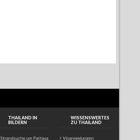
THAILAND IN
WISSENSWERTES
BILDERN
ZU THAILAND
Strandsuche um Pattaya
Visaregelungen