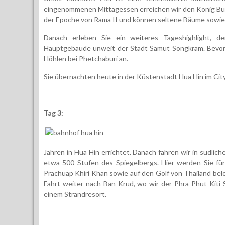
eingenommenen Mittagessen erreichen wir den König Budd
der Epoche von Rama II und können seltene Bäume sowie 
Danach erleben Sie ein weiteres Tageshighlight, d
Hauptgebäude unweit der Stadt Samut Songkram. Bevor d
Höhlen bei Phetchaburi an.
Sie übernachten heute in der Küstenstadt Hua Hin im Cit
Tag 3:
Jahren in Hua Hin errichtet. Danach fahren wir in südlic
etwa 500 Stufen des Spiegelbergs. Hier werden Sie fü
Prachuap Khiri Khan sowie auf den Golf von Thailand bel
Fahrt weiter nach Ban Krud, wo wir der Phra Phut Kiti 
einem Strandresort.