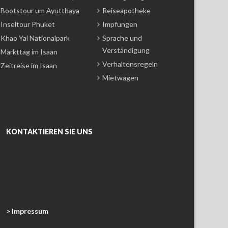
Bootstour um Ayutthaya
Reiseapotheke
Inseltour Phuket
Impfungen
Khao Yai Nationalpark
Sprache und
Verständigung
Markttag im Isaan
Verhaltensregeln
Zeitreise im Isaan
Mietwagen
KONTAKTIEREN SIE UNS
> Impressum