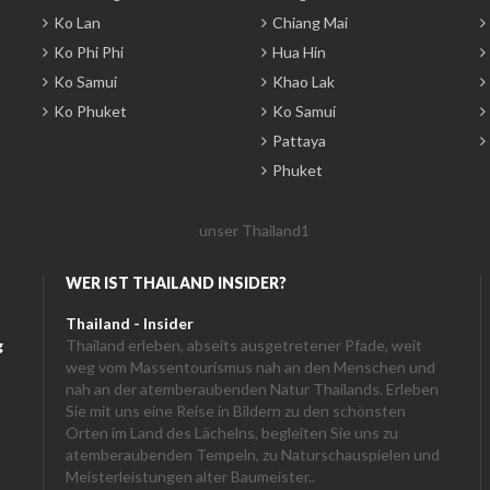
Ko Lan
Chiang Mai
Ko Phi Phi
Hua Hin
Ko Samui
Khao Lak
Ko Phuket
Ko Samui
Pattaya
Phuket
WER IST THAILAND INSIDER?
Thailand - Insider
g
Thailand erleben, abseits ausgetretener Pfade, weit
weg vom Massentourismus nah an den Menschen und
nah an der atemberaubenden Natur Thailands. Erleben
Sie mit uns eine Reise in Bildern zu den schönsten
Orten im Land des Lächelns, begleiten Sie uns zu
atemberaubenden Tempeln, zu Naturschauspielen und
Meisterleistungen alter Baumeister..