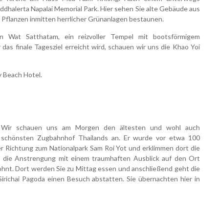
halerta Napalai Memorial Park. Hier sehen Sie alte Gebäude aus
Pflanzen inmitten herrlicher Grünanlagen bestaunen.
en Wat Satthatam, ein reizvoller Tempel mit
bootsförmigem
as finale Tagesziel erreicht
wird, schauen wir uns die Khao Yoi
y Beach Hotel.
Wir schauen uns am Morgen den ältesten und wohl auch
schönsten Zugbahnhof Thailands an. Er wurde vor etwa 100
her Richtung zum Nationalpark Sam Roi Yot und erklimmen dort die
r die Anstrengung mit einem traumhaften Ausblick auf den Ort
ohnt. Dort werden Sie zu Mittag essen und anschließend geht die
Sirichai Pagoda einen Besuch abstatten. Sie übernachten hier in