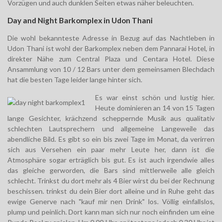
Vorzügen und auch dunklen Seiten etwas näher beleuchten.
Day and Night Barkomplex in Udon Thani
Die wohl bekannteste Adresse in Bezug auf das Nachtleben in
Udon Thani ist wohl der Barkomplex neben dem Pannarai Hotel, in
direkter Nähe zum Central Plaza und Centara Hotel. Diese
Ansammlung von 10 / 12 Bars unter dem gemeinsamen Blechdach
hat die besten Tage leider lange hinter sich.
Es war einst schön und lustig hier.
Heute dominieren an 14 von 15 Tagen
lange Gesichter, krächzend scheppernde Musik aus qualitativ
schlechten Lautsprechern und allgemeine Langeweile das
abendliche Bild. Es gibt so ein bis zwei Tage im Monat, da verirren
sich aus Versehen ein paar mehr Leute her, dann ist die
Atmosphäre sogar erträglich bis gut. Es ist auch irgendwie alles
das gleiche gerworden, die Bars sind mittlerweile alle gleich
schlecht. Trinkst du dort mehr als 4 Bier wirst du bei der Rechnung
beschissen. trinkst du dein Bier dort alleine und in Ruhe geht das
ewige Generve nach "kauf mir nen Drink" los. Völlig einfallslos,
plump und peinlich. Dort kann man sich nur noch einfinden um eine