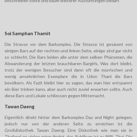
beschreiben sollte und kaum weiterer Ausführungen bedarf.
Soi Samphan Thamit
Die Strasse vor dem Barkomplex. Die Strasse ist gesäumt von
einigen Bars auf der rechten und linken Seite, einige sind gar nicht
so schlecht. Die Bars leiden alle unter dem selben Phänomen, die
Abwanderung der letzten brauchbaren Bargirls. Was dort bleibt,
trotz der wenigen Besucher sind dann oft die mürrischen und
wenig ansehnlichen Exemplare die in Udon Thani die Bars
bevölkern. Als Fazit bleibt hier zu sagen, das man hier entspannt
ein Bier trinken kann, aber auch nicht zuviel erwarten sollte. Auch
diese Bars und Lokale schliessen gegen Mitternacht.
Tawan Daeng
Eigentlich direkt hinter dem Barkomplex Day and Night gelegen,
jedoch nur von der anderen Seite zu erreichen ist die
Großdiskothek Tawan Daeng. Eine Diskothek wie man sie in
Thailand an vielen orten findet, das Publikum ist zu 99% Thai. Die