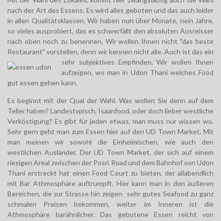
nach der Art des Essens. Es wird alles geboten und das auch leider
in allen Qualitätsklassen. Wir haben nun über Monate, nein Jahre,
so vieles ausprobiert, das es schwerfällt den absoluten Ausreisser
nach oben noch zu benennen. Wir wollen Ihnen nicht "das beste
Restaurant" vorstellen, denn wir kennen nicht alle. Auch
ist das ein
sehr subjektives Empfinden. Wir wollen Ihnen
aufzeigen, wo man in Udon Thani welches Food
gut essen gehen kann.
Es beginnt mit der Qual der Wahl. Was wollen Sie denn auf dem
Teller haben? Landestypisch, Isaanfood, oder doch lieber westliche
Verköstigung? Es gibt für jeden etwas, man muss nur wissen wo.
Sehr gern geht man zum Essen hier auf den UD Town Market. Mit
man meinen wir sowohl die Einheimischen, wie auch den
westlichen Ausländer. Der UD Town Market, der sich auf einem
riesigen Areal zwischen der Posri Road und dem Bahnhof von Udon
Thani erstreckt hat einen Food Court zu bieten, der allabendlich
mit Bar Athmosphäre auftrumpft. Hier kann man in den äußeren
Bereichen, die zur Strasse hin zeigen sehr gutes Seafood zu ganz
schmalen Preisen bekommen, weiter im Inneren ist die
Athmosphäre barähnlicher. Das gebotene Essen reicht von