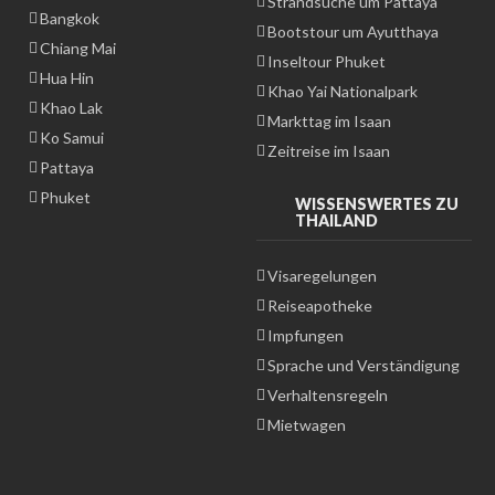
Strandsuche um Pattaya
Bangkok
Bootstour um Ayutthaya
Chiang Mai
Inseltour Phuket
Hua Hin
Khao Yai Nationalpark
Khao Lak
Markttag im Isaan
Ko Samui
Zeitreise im Isaan
Pattaya
Phuket
WISSENSWERTES ZU
THAILAND
Visaregelungen
Reiseapotheke
Impfungen
Sprache und Verständigung
Verhaltensregeln
Mietwagen