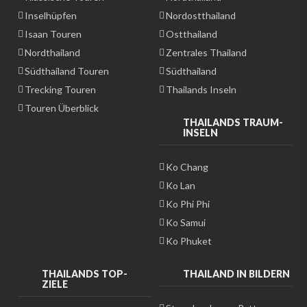
Inselhüpfen
Nordostthailand
Isaan Touren
Ostthailand
Nordthailand
Zentrales Thailand
Südthailand Touren
Südthailand
Trecking Touren
Thailands Inseln
Touren Überblick
THAILANDS TRAUM-
INSELN
Ko Chang
Ko Lan
Ko Phi Phi
Ko Samui
Ko Phuket
THAILANDS TOP-
THAILAND IN BILDERN
ZIELE