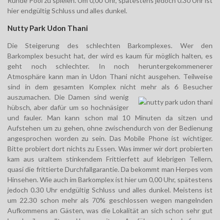
Runde Pool zu spielen. Um 0,00 Uhr, spätestens jedoch 0.30 Uhr ist
hier endgültig Schluss und alles dunkel.
Nutty Park Udon Thani
Die Steigerung des schlechten Barkomplexes. Wer den
Barkomplex besucht hat, der wird es kaum für möglich halten, es
geht noch schlechter. In noch heruntergekommenerer
Atmosphäre kann man in Udon Thani nicht ausgehen. Teilweise
sind in dem gesamten Komplex nicht mehr als 6 Besucher
auszumachen.
Die Damen sind wenig
hübsch, aber dafür um so hochnäsiger
und fauler. Man kann schon mal 10 Minuten da sitzen und
Aufstehen um zu gehen, ohne zwischendurch von der Bedienung
angesprochen worden zu sein. Das Mobile Phone ist wichtiger.
Bitte probiert dort nichts zu Essen. Was immer wir dort probierten
kam aus uraltem stinkendem Frittierfett auf klebrigen Tellern,
quasi die frittierte Durchfallgarantie. Da bekommt man Herpes vom
Hinsehen. Wie auch im Barkomplex ist hier um 0,00 Uhr, spätestens
jedoch 0.30 Uhr endgültig Schluss und alles dunkel. Meistens ist
um 22.30 schon mehr als 70% geschlossen wegen mangelnden
Aufkommens an Gästen, was die Lokalität an sich schon sehr gut