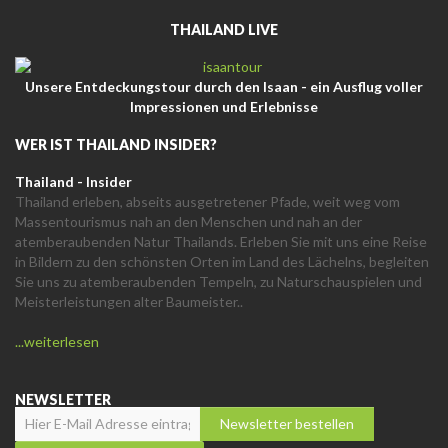
THAILAND LIVE
Unsere Entdeckungstour durch den Isaan - ein Ausflug voller
Impressionen und Erlebnisse
WER IST THAILAND INSIDER?
Thailand - Insider
Thailand erleben, abseits ausgetretener Pfade, weit weg vom
Massentourismus nah an den Menschen und nah an der
atemberaubenden Natur Thailands. Erleben Sie mit uns eine Reise
in Bildern zu den schönsten Orten im Land des Lächelns, begleiten
Sie uns zu atemberaubenden Tempeln, zu Naturschauspielen und
Meisterleistungen alter Baumeister..
...weiterlesen
NEWSLETTER