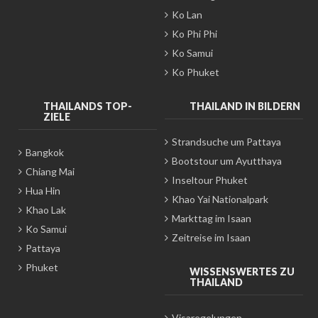
Ko Lan
Ko Phi Phi
Ko Samui
Ko Phuket
THAILANDS TOP-
THAILAND IN BILDERN
ZIELE
Strandsuche um Pattaya
Bangkok
Bootstour um Ayutthaya
Chiang Mai
Inseltour Phuket
Hua Hin
Khao Yai Nationalpark
Khao Lak
Markttag im Isaan
Ko Samui
Zeitreise im Isaan
Pattaya
Phuket
WISSENSWERTES ZU
THAILAND
Visaregelungen