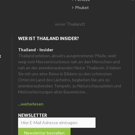
Phuket
WER IST THAILAND INSIDER?
Thailand - Insider
g
Thailand erleben, abseits ausgetretener Pfade, weit
weg vom Massentourismus nah an den Menschen und
nah an der atemberaubenden Natur Thailands. Erleben
Sie mit uns eine Reise in Bildern zu den schönsten
Orten im Land des Lächelns, begleiten Sie uns zu
atemberaubenden Tempeln, zu Naturschauspielen und
Meisterleistungen alter Baumeister..
...weiterlesen
NEWSLETTER