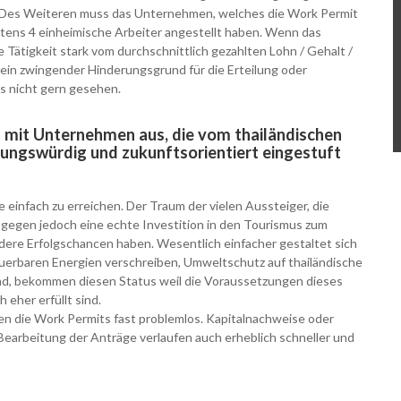
Des Weiteren muss das Unternehmen, welches die Work Permit
stens 4 einheimische Arbeiter angestellt haben. Wenn das
 Tätigkeit stark vom durchschnittlich gezahlten Lohn / Gehalt /
kein zwingender Hinderungsgrund für die Erteilung oder
es nicht gern gesehen.
 mit Unternehmen aus, die vom thailändischen
rungswürdig und zukunftsorientiert eingestuft
 einfach zu erreichen. Der Traum der vielen Aussteiger, die
ogegen jedoch eine echte Investition in den Tourismus zum
ndere Erfolgschancen haben. Wesentlich einfacher gestaltet sich
uerbaren Energien verschreiben, Umweltschutz auf thailändische
ind, bekommen diesen Status weil die Voraussetzungen dieses
 eher erfüllt sind.
n die Work Permits fast problemlos. Kapitalnachweise oder
 Bearbeitung der Anträge verlaufen auch erheblich schneller und