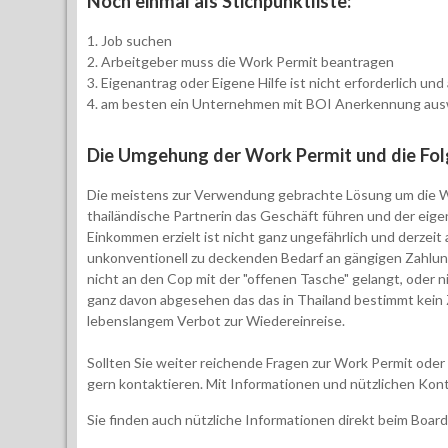
Noch einmal als Stichpunktliste:
1. Job suchen
2. Arbeitgeber muss die Work Permit beantragen
3. Eigenantrag oder Eigene Hilfe ist nicht erforderlich und
4. am besten ein Unternehmen mit BOI Anerkennung au
Die Umgehung der Work Permit und die Fo
Die meistens zur Verwendung gebrachte Lösung um die Wo
thailändische Partnerin das Geschäft führen und der eige
Einkommen erzielt ist nicht ganz ungefährlich und derzeit
unkonventionell zu deckenden Bedarf an gängigen Zahlun
nicht an den Cop mit der "offenen Tasche" gelangt, oder nic
ganz davon abgesehen das das in Thailand bestimmt kein 
lebenslangem Verbot zur Wiedereinreise.
Sollten Sie weiter reichende Fragen zur Work Permit ode
gern kontaktieren. Mit Informationen und nützlichen Kont
Sie finden auch nützliche Informationen direkt beim Boar