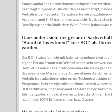
Stammkapital des Unternehmens nachgewiesen werden. 
beantragt für jeden Ausländer den es beschäftigt, minde
Verhältnis der geplanten Vergütung für die auszuführende
Arbeitsentgelt im Unternehmen abweicht, ist das sicher 
Bewilligung der thailändischen Work Permit, jedoch wird 
Ganz anders sieht der gesamte Sachverhalt
"Board of Investment", kurz BOI" als förde
wurden.
Der BOI Status ist nicht mit jeder Unternehmenskategorie
eigene Bar am Strand zum Beispiel hat es sehr schwer. W
Beispiel in Form eines Hotels oder einer Marina da ganz a
das abseits der Massenpfade. Unternehmen die sich erne
Verhältnisse adaptieren oder echte Technologieträger s
Programms, in ihrem eigentlichen Sinne, einfach wesentlich
BOI zertifizierte, oder anerkannte Unternehmen bekomme
Inländerquoten sind nicht weiter zu berücksichtigen. Die
haben fast 100% Erfolgschancen bzw. Quoten