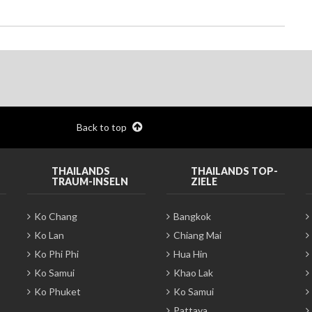
Back to top
THAILANDS
THAILANDS TOP-
TRAUM-INSELN
ZIELE
Ko Chang
Bangkok
Ko Lan
Chiang Mai
Ko Phi Phi
Hua Hin
Ko Samui
Khao Lak
Ko Phuket
Ko Samui
Pattaya