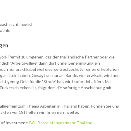
 auch nicht möglich
swähle
lgen
rk Permit zu umgehen, das der thailändische Partner oder die
ntlich "Arbeitswillige" dann dort ohne Genehmigung ein
 auch nur praktikabel weil diverse Gestzeshüter einen erheblichen
gsmitteln haben. Gesagt sei nur am Rande, wer erwischt wird und
ht genug Geld für die "Strafe" hat, wird sofort inhaftiert. Mal
Zuckerschlecken ist, folgt dem die sofortige Abschiebung mit
r allgemein zum Thema Arbeiten in Thailand haben, können Sie uns
akten vor Ort helfen wir Ihnen gern weiter.
d of Investment:
BOI Board of Investment Thailand