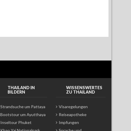
THAILAND IN
WISSENSWERTES
BILDERN
ZU THAILAND
Strandsuche um Pattaya
Visaregelungen
Bootstour um Ayutthaya
Reiseapotheke
Inseltour Phuket
Impfungen
Khao Yai Nationalpark
Sprache und