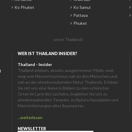
Ko Phuket
Ko Samui
Pattaya
Phuket
WER IST THAILAND INSIDER?
Thailand - Insider
g
Thailand erleben, abseits ausgetretener Pfade, weit
weg vom Massentourismus nah an den Menschen und
nah an der atemberaubenden Natur Thailands. Erleben
Sie mit uns eine Reise in Bildern zu den schönsten
Orten im Land des Lächelns, begleiten Sie uns zu
atemberaubenden Tempeln, zu Naturschauspielen und
Meisterleistungen alter Baumeister..
...weiterlesen
NEWSLETTER