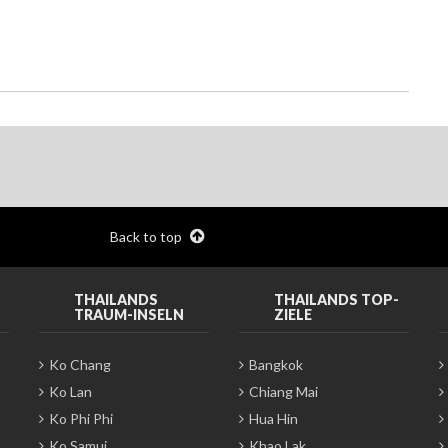
Back to top
THAILANDS
THAILANDS TOP-
TRAUM-INSELN
ZIELE
Ko Chang
Bangkok
Ko Lan
Chiang Mai
Ko Phi Phi
Hua Hin
Ko Samui
Khao Lak