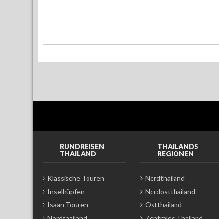
RUNDREISEN
THAILANDS
THAILAND
REGIONEN
Klassische Touren
Nordthailand
Inselhüpfen
Nordostthailand
Isaan Touren
Ostthailand
Nordthailand
Zentrales Thailand