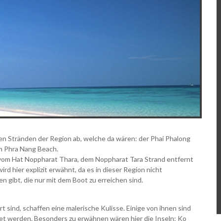
en Stränden der Region ab, welche da wären: der Phai Phalong
em Phra Nang Beach.
 vom Hat Noppharat Thara, dem Noppharat Tara Strand entfernt
rd hier explizit erwähnt, da es in dieser Region nicht
en gibt, die nur mit dem Boot zu erreichen sind.
t sind, schaffen eine malerische Kulisse. Einige von ihnen sind
et werden. Besonders zu erwähnen wären hier die Inseln: Ko