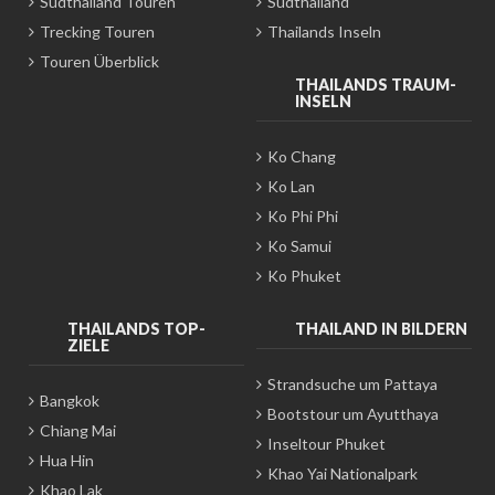
Südthailand Touren
Südthailand
Trecking Touren
Thailands Inseln
Touren Überblick
THAILANDS TRAUM-
INSELN
Ko Chang
Ko Lan
Ko Phi Phi
Ko Samui
Ko Phuket
THAILANDS TOP-
THAILAND IN BILDERN
ZIELE
Strandsuche um Pattaya
Bangkok
Bootstour um Ayutthaya
Chiang Mai
Inseltour Phuket
Hua Hin
Khao Yai Nationalpark
Khao Lak