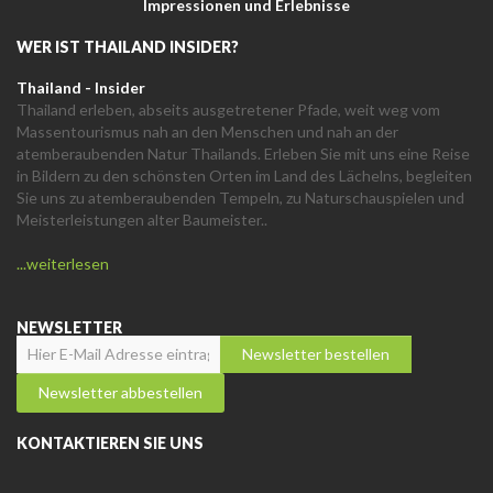
Impressionen und Erlebnisse
WER IST THAILAND INSIDER?
Thailand - Insider
Thailand erleben, abseits ausgetretener Pfade, weit weg vom
Massentourismus nah an den Menschen und nah an der
atemberaubenden Natur Thailands. Erleben Sie mit uns eine Reise
in Bildern zu den schönsten Orten im Land des Lächelns, begleiten
Sie uns zu atemberaubenden Tempeln, zu Naturschauspielen und
Meisterleistungen alter Baumeister..
...weiterlesen
NEWSLETTER
KONTAKTIEREN SIE UNS