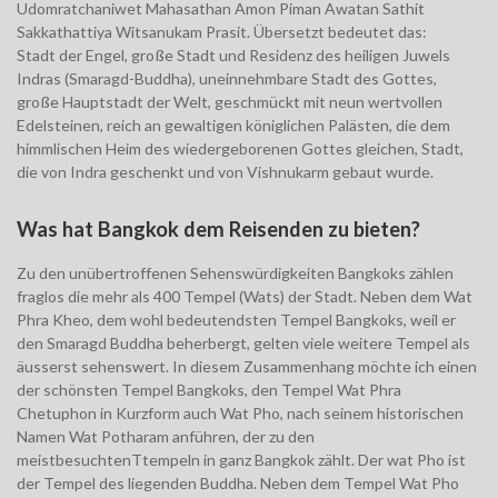
Udomratchaniwet Mahasathan Amon Piman Awatan Sathit
Sakkathattiya Witsanukam Prasit. Übersetzt bedeutet das:
Stadt der Engel, große Stadt und Residenz des heiligen Juwels
Indras (Smaragd-Buddha), uneinnehmbare Stadt des Gottes,
große Hauptstadt der Welt, geschmückt mit neun wertvollen
Edelsteinen, reich an gewaltigen königlichen Palästen, die dem
himmlischen Heim des wiedergeborenen Gottes gleichen, Stadt,
die von Indra geschenkt und von Vishnukarm gebaut wurde.
Was hat Bangkok dem Reisenden zu bieten?
Zu den unübertroffenen Sehenswürdigkeiten Bangkoks zählen
fraglos die mehr als 400 Tempel (Wats) der Stadt. Neben dem Wat
Phra Kheo, dem wohl bedeutendsten Tempel Bangkoks, weil er
den Smaragd Buddha beherbergt, gelten viele weitere Tempel als
äusserst sehenswert. In diesem Zusammenhang möchte ich einen
der schönsten Tempel Bangkoks, den Tempel Wat Phra
Chetuphon in Kurzform auch Wat Pho, nach seinem historischen
Namen Wat Potharam anführen, der zu den
meistbesuchtenTtempeln in ganz Bangkok zählt. Der wat Pho ist
der Tempel des liegenden Buddha. Neben dem Tempel Wat Pho