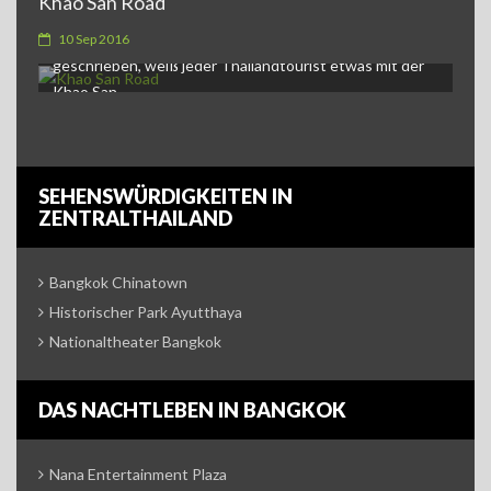
Khao San Road
Khao San Road in BangkokWie auch immer
10 Sep 2016
geschrieben, weiß jeder Thailandtourist etwas mit der
Khao San…
SEHENSWÜRDIGKEITEN IN
ZENTRALTHAILAND
Bangkok Chinatown
Historischer Park Ayutthaya
Nationaltheater Bangkok
DAS NACHTLEBEN IN BANGKOK
Nana Entertainment Plaza