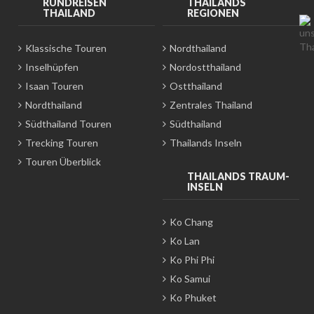
RUNDREISEN
THAILANDS
THAILAND
REGIONEN
Klassische Touren
Nordthailand
Inselhüpfen
Nordostthailand
Isaan Touren
Ostthailand
Nordthailand
Zentrales Thailand
Südthailand Touren
Südthailand
Trecking Touren
Thailands Inseln
Touren Überblick
THAILANDS TRAUM-
INSELN
Ko Chang
Ko Lan
Ko Phi Phi
Ko Samui
Ko Phuket