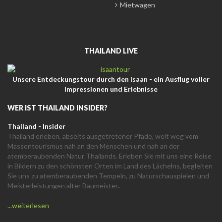
Mietwagen
THAILAND LIVE
Unsere Entdeckungstour durch den Isaan - ein Ausflug voller
Impressionen und Erlebnisse
WER IST THAILAND INSIDER?
Thailand - Insider
Thailand erleben, abseits ausgetretener Pfade, weit weg vom
Massentourismus nah an den Menschen und nah an der
atemberaubenden Natur Thailands. Erleben Sie mit uns eine Reise
in Bildern zu den schönsten Orten im Land des Lächelns, begleiten
Sie uns zu atemberaubenden Tempeln, zu Naturschauspielen und
Meisterleistungen alter Baumeister..
...weiterlesen