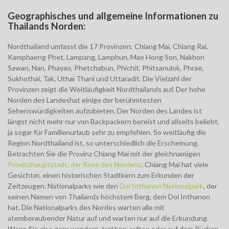
Geographisches und allgemeine Informationen zu
Thailands Norden:
Nordthailand umfasst die 17 Provinzen: Chiang Mai, Chiang Rai,
Kamphaeng Phet, Lampang, Lamphun, Mae Hong Son, Nakhon
Sawan, Nan, Phayao, Phetchabun, Phichit, Phitsanulok, Phrae,
Sukhothai, Tak, Uthai Thani und Uttaradit. Die Vielzahl der
Provinzen zeigt die Weitläufigkeit Nordthailands auf. Der hohe
Norden des Landeshat einige der berühmtesten
Sehenswürdigkeiten aufzubieten. Der Norden des Landes ist
längst nicht mehr nur von Backpackern bereist und allseits beliebt,
ja sogar für Familienurlaub sehr zu empfehlen. So weitläufig die
Region Nordthailand ist, so unterschiedlich die Erscheinung.
Betrachten Sie die Provinz Chiang Mai mit der gleichnamigen
Provinzhauptstadt, der Rose des Nordens
. Chiang Mai hat viele
Gesichter, einen historischen Stadtkern zum Erkunden der
Zeitzeugen. Nationalparks wie den
Doi Inthanon Nationalpark
, der
seinen Namen von Thailands höchstem Berg, dem Doi Inthanon
hat. Die Nationalparks des Nordes warten alle mit
atemberaubender Natur auf und warten nur auf die Erkundung.
Wenn Sie also gern wandern, trekken, raften oder auf dem Rücken