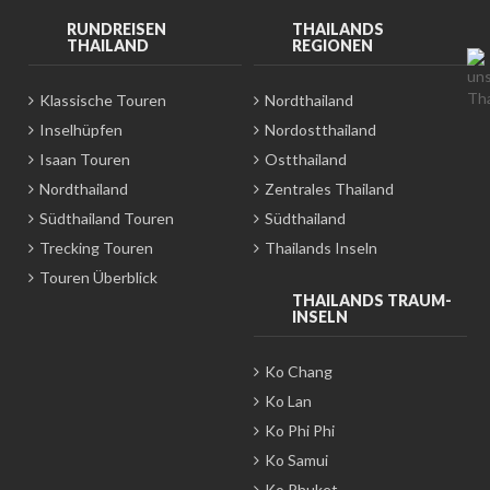
RUNDREISEN
THAILANDS
THAILAND
REGIONEN
Klassische Touren
Nordthailand
Inselhüpfen
Nordostthailand
Isaan Touren
Ostthailand
Nordthailand
Zentrales Thailand
Südthailand Touren
Südthailand
Trecking Touren
Thailands Inseln
Touren Überblick
THAILANDS TRAUM-
INSELN
Ko Chang
Ko Lan
Ko Phi Phi
Ko Samui
Ko Phuket