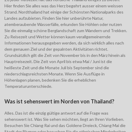
Hier finden Sie alles was das Herz begehrt ausser einem weissen
Strand. Nordthailand hat einige der Schönsten Nationalparks des
Landes aufzubieten. Finden Sie hier unberührte Natur,
atemberaubende Wasserfälle, erkunden Sie Höhlen oder nutzen
Sie die einmalig schöne Berglandschaft zum Wandern und Trekken.
Zu Reisezeit und Wetter können kaum verallgemeinernde
Informationen herausgegeben werden, da sich wirklich alles nach
dem genauen Ziel und der gepalnten Aktivitäten richtet.
Grundsätzlich gilt die Zeit von November bis in den März hinein als
Hauptreisezeit. Die Zeit von April bis etwa Mai / Juni ist die
heißeste Zeit und die Monate Juli bis September sind die
niederschlagsreichsten Monate. Wenn Sie Ausflüge in
Höhenlagen planen, bedenken Sie die erheblichen
Temperaturunterschiede.
Was ist sehenswert im Norden von Thailand?
Alles. Das ist die einzig gültige antwort auf die Frage was
sehenswert ist. Was Sie sehen möchten, liegt an Ihren Vorlieben.
Besuchen Sie Chiang Rai und das Goldene Dreieck, Chiang Mai die
Stadt der Blumen oder besuchen Sie die ethnischen Minderheiten