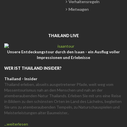
Verhaltensregeln
Mietwagen
THAILAND LIVE
Unsere Entdeckungstour durch den Isaan - ein Ausflug voller
Impressionen und Erlebnisse
WER IST THAILAND INSIDER?
Thailand - Insider
Thailand erleben, abseits ausgetretener Pfade, weit weg vom
Massentourismus nah an den Menschen und nah an der
atemberaubenden Natur Thailands. Erleben Sie mit uns eine Reise
in Bildern zu den schönsten Orten im Land des Lächelns, begleiten
Sie uns zu atemberaubenden Tempeln, zu Naturschauspielen und
Meisterleistungen alter Baumeister..
...weiterlesen