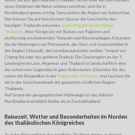
eines Elefanten die Natur erleben möchten, sind Sie in
Nordthailand genau richtig. Ganz anders die Region um Sukhotthai,
hier können Sie auf historischen Spuren die Geschichte des
heutigen Thailands erkunden.
Sukhothai gilt als die Wiege
Thailands
. Alter Königssitz mit Ruinen von Palästen und
ehrfürchtig erscheinenden Tempeln und Klosteranlagen. Erkunden
Sie die Weinregion um Phitsanulok, die Obst und Gemüsefelder in
der Region Uttaradit, den atemberaubenden weißen Tempel von
Chiang Rai oder das goldene Dreieck. Die Grenzregion an der 3
Ländergrenze Laos, Myanmar und Thailand ist landschaftlich eine
der schönsten Gegenden in ganz Südostasien. Erkunden Sie das
Leben der Bergvölker in der
Region Mae Hong Son
und tauchen Sie
ein in das Kunsthandwerk der gesamten nördlichen Region
Thailands.
Auf Grund der geographischen Höhenlage ist das Klima in
Nordthailand erheblich kühler als in Zentralthailand.
Reisezeit, Wetter und Besonderheiten im Norden
des thailändischen Königreiches
Zu jeder Reisezeit hat das nördliche Thailand einiges zu bieten.