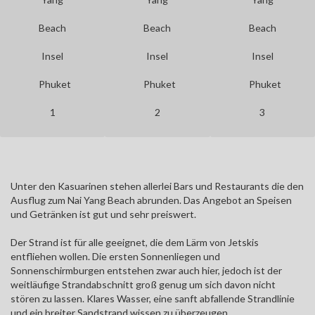
Beach
Beach
Beach
Insel
Insel
Insel
Phuket
Phuket
Phuket
1
2
3
Unter den Kasuarinen stehen allerlei Bars und Restaurants die den
Ausflug zum Nai Yang Beach abrunden. Das Angebot an Speisen
und Getränken ist gut und sehr preiswert.
Der Strand ist für alle geeignet, die dem Lärm von Jetskis
entfliehen wollen. Die ersten Sonnenliegen und
Sonnenschirmburgen entstehen zwar auch hier, jedoch ist der
weitläufige Strandabschnitt groß genug um sich davon nicht
stören zu lassen. Klares Wasser, eine sanft abfallende Strandlinie
und ein breiter Sandstrand wissen zu überzeugen.