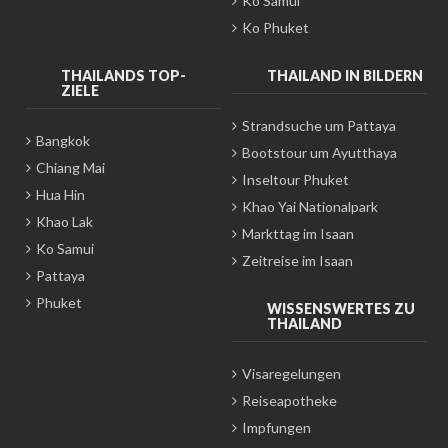
Ko Samui
Ko Phuket
THAILANDS TOP-
THAILAND IN BILDERN
ZIELE
Strandsuche um Pattaya
Bangkok
Bootstour um Ayutthaya
Chiang Mai
Inseltour Phuket
Hua Hin
Khao Yai Nationalpark
Khao Lak
Markttag im Isaan
Ko Samui
Zeitreise im Isaan
Pattaya
Phuket
WISSENSWERTES ZU
THAILAND
Visaregelungen
Reiseapotheke
Impfungen