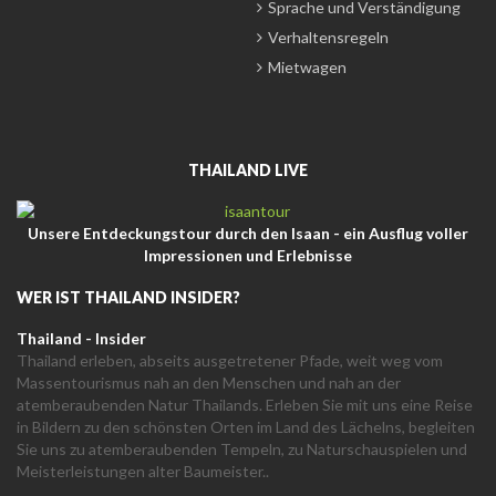
Sprache und Verständigung
Verhaltensregeln
Mietwagen
THAILAND LIVE
Unsere Entdeckungstour durch den Isaan - ein Ausflug voller
Impressionen und Erlebnisse
WER IST THAILAND INSIDER?
Thailand - Insider
Thailand erleben, abseits ausgetretener Pfade, weit weg vom
Massentourismus nah an den Menschen und nah an der
atemberaubenden Natur Thailands. Erleben Sie mit uns eine Reise
in Bildern zu den schönsten Orten im Land des Lächelns, begleiten
Sie uns zu atemberaubenden Tempeln, zu Naturschauspielen und
Meisterleistungen alter Baumeister..