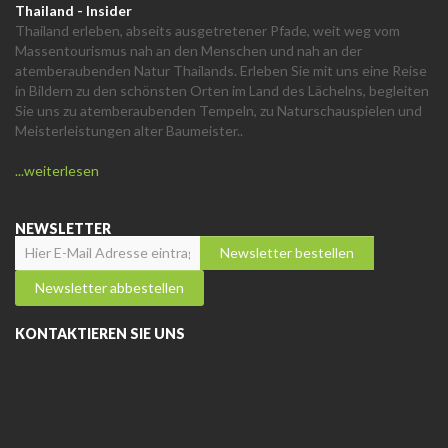
Thailand - Insider
Thailand erleben, abseits ausgetretener Pfade, weit weg vom
Massentourismus nah an den Menschen und nah an der
atemberaubenden Natur Thailands. Erleben Sie mit uns eine Reise
in Bildern zu den schönsten Orten im Land des Lächelns, begleiten
Sie uns zu atemberaubenden Tempeln, zu Naturschauspielen und
Meisterleistungen alter Baumeister..
...weiterlesen
NEWSLETTER
KONTAKTIEREN SIE UNS