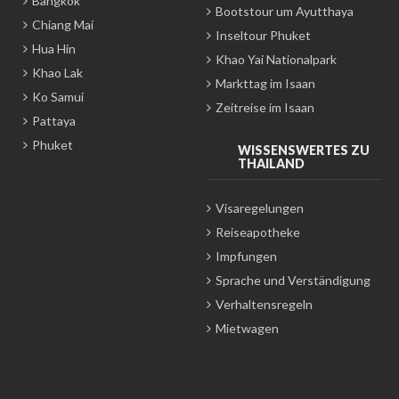
Bangkok
Bootstour um Ayutthaya
Chiang Mai
Inseltour Phuket
Hua Hin
Khao Yai Nationalpark
Khao Lak
Markttag im Isaan
Ko Samui
Zeitreise im Isaan
Pattaya
Phuket
WISSENSWERTES ZU
THAILAND
Visaregelungen
Reiseapotheke
Impfungen
Sprache und Verständigung
Verhaltensregeln
Mietwagen