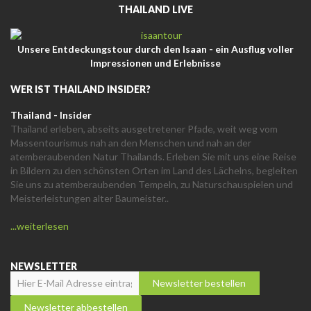
THAILAND LIVE
Unsere Entdeckungstour durch den Isaan - ein Ausflug voller
Impressionen und Erlebnisse
WER IST THAILAND INSIDER?
Thailand - Insider
Thailand erleben, abseits ausgetretener Pfade, weit weg vom
Massentourismus nah an den Menschen und nah an der
atemberaubenden Natur Thailands. Erleben Sie mit uns eine Reise
in Bildern zu den schönsten Orten im Land des Lächelns, begleiten
Sie uns zu atemberaubenden Tempeln, zu Naturschauspielen und
Meisterleistungen alter Baumeister..
...weiterlesen
NEWSLETTER