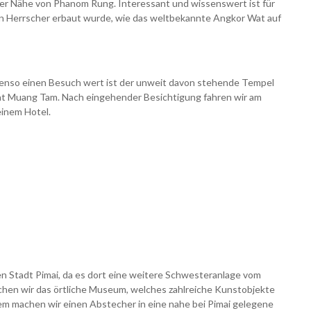
r Nähe von Phanom Rung. Interessant und wissenswert ist für
en Herrscher erbaut wurde, wie das weltbekannte Angkor Wat auf
enso einen Besuch wert ist der unweit davon stehende Tempel
t Muang Tam. Nach eingehender Besichtigung fahren wir am
einem Hotel.
en Stadt Pimai, da es dort eine weitere Schwesteranlage vom
hen wir das örtliche Museum, welches zahlreiche Kunstobjekte
em machen wir einen Abstecher in eine nahe bei Pimai gelegene