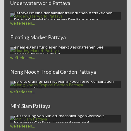
Underwaterworld Pattaya
Underwaterworld PattayaDie Underwaterworld in
Pattaya ist eine der familienfreundlichen Attraktionen.
Ein Ausflugsziel für die ganze Familie, nur etwa…
weiterlesen...
Floating Market Pattaya
Der Pattaya Floating Market,ein kleines Markt-Dorf auf
einem eigens für diesen Markt geschaffenen See
gelegen, finden Sie direkt…
weiterlesen...
Nong Nooch Tropical Garden Pattaya
Nong Nooch Tropical Garden and Resortwie der Name
bereits erahnen läßt ist Nong Nooch eine Kombination
aus tropischem…
weiterlesen...
Mini Siam Pattaya
Mini Siam Pattaya - Themenpark Mini Siam ist eine
Ausstellung von Miniaturnachbildungen weltweit
bekannter Gebäude. Unter anderem sind…
weiterlesen...