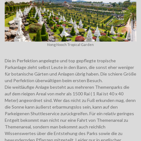
Nong Nooch Tropical Garden
Die in Perfektion angelegte und top gepflegte tropische
Parkanlage zieht selbst Leute in den Bann, die sonst eher weniger
für botanische Gärten und Anlagen übrig haben. Die schiere Größe
und Perfektion überwältigen beim ersten Besuch.
Die weitläufige Anlage besteht aus mehreren Themenparks die
auf dem rieigen Areal von mehr als 1500 Rai ( 1 Rai ist 40 x 40
Meter) angeordnet sind. Wer das nicht zu Fuß erkunden mag, denn
die Sonne kann äußerst erbarmungslos sein, kann auf den
Parkeigenen Shuttleservice zurückgreifen. Für ein relativ geringes
Entgelt bekommt man nicht nur eine Fahrt von Themenareal zu
Themenareal, sondern man bekommt auch reichlich
Wissenswertes über die Entstehung des Parks sowie die zu
bewundernden Pflanzen mitgeteilt. Leider nur in englischer