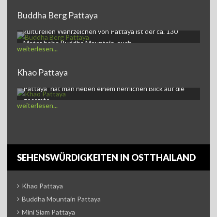
Buddha Berg Pattaya
Buddha Mountain PattayaEines der auffälligsten,
kulturellen Wahrzeichen von Pattaya ist der ca. 130
Meter hohe Buddha Mountain, auch…
weiterlesen...
Khao Pattaya
Khao Pattaya und goldener BuddhaAuf dem Berg "Khao
Pattaya" hat man neben einem herrlichen Blick auf die
gesamte…
weiterlesen...
SEHENSWÜRDIGKEITEN IN OSTTHAILAND
Khao Pattaya
Buddha Mountain Pattaya
Mini Siam Pattaya