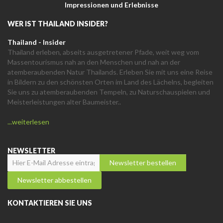
Impressionen und Erlebnisse
WER IST THAILAND INSIDER?
Thailand - Insider
Thailand erleben, abseits ausgetretener Pfade, weit weg vom
Massentourismus nah an den Menschen und nah an der
atemberaubenden Natur Thailands. Erleben Sie mit uns eine Reise
in Bildern zu den schönsten Orten im Land des Lächelns, begleiten
Sie uns zu atemberaubenden Tempeln, zu Naturschauspielen und
Meisterleistungen alter Baumeister..
...weiterlesen
NEWSLETTER
KONTAKTIEREN SIE UNS