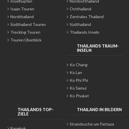
Inselhüpfen
Nordostthailand
Isaan Touren
Ostthailand
Nordthailand
Zentrales Thailand
Südthailand Touren
Südthailand
Trecking Touren
Thailands Inseln
Touren Überblick
THAILANDS TRAUM-
INSELN
Ko Chang
Ko Lan
Ko Phi Phi
Ko Samui
Ko Phuket
THAILANDS TOP-
THAILAND IN BILDERN
ZIELE
Strandsuche um Pattaya
Bangkok