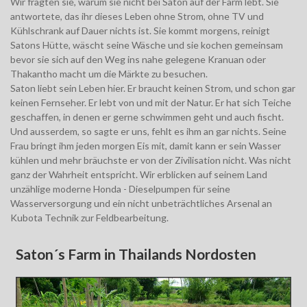
Wir fragten sie, warum sie nicht bei Saton auf der Farm lebt. Sie
antwortete, das ihr dieses Leben ohne Strom, ohne TV und
Kühlschrank auf Dauer nichts ist. Sie kommt morgens, reinigt
Satons Hütte, wäscht seine Wäsche und sie kochen gemeinsam
bevor sie sich auf den Weg ins nahe gelegene Kranuan oder
Thakantho macht um die Märkte zu besuchen.
Saton liebt sein Leben hier. Er braucht keinen Strom, und schon gar
keinen Fernseher. Er lebt von und mit der Natur. Er hat sich Teiche
geschaffen, in denen er gerne schwimmen geht und auch fischt.
Und ausserdem, so sagte er uns, fehlt es ihm an gar nichts. Seine
Frau bringt ihm jeden morgen Eis mit, damit kann er sein Wasser
kühlen und mehr bräuchste er von der Zivilisation nicht. Was nicht
ganz der Wahrheit entspricht. Wir erblicken auf seinem Land
unzählige moderne Honda - Dieselpumpen für seine
Wasserversorgung und ein nicht unbeträchtliches Arsenal an
Kubota Technik zur Feldbearbeitung.
Saton´s Farm in Thailands Nordosten