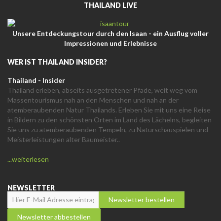
THAILAND LIVE
Unsere Entdeckungstour durch den Isaan - ein Ausflug voller
Impressionen und Erlebnisse
WER IST THAILAND INSIDER?
Thailand - Insider
Thailand erleben, abseits ausgetretener Pfade, weit weg vom
Massentourismus nah an den Menschen und nah an der
atemberaubenden Natur Thailands. Erleben Sie mit uns eine Reise
in Bildern zu den schönsten Orten im Land des Lächelns, begleiten
Sie uns zu atemberaubenden Tempeln, zu Naturschauspielen und
Meisterleistungen alter Baumeister..
...weiterlesen
NEWSLETTER