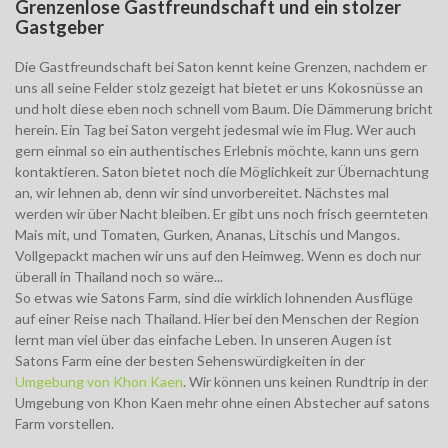
Grenzenlose Gastfreundschaft und ein stolzer
Gastgeber
Die Gastfreundschaft bei Saton kennt keine Grenzen, nachdem er
uns all seine Felder stolz gezeigt hat bietet er uns Kokosnüsse an
und holt diese eben noch schnell vom Baum. Die Dämmerung bricht
herein. Ein Tag bei Saton vergeht jedesmal wie im Flug. Wer auch
gern einmal so ein authentisches Erlebnis möchte, kann uns gern
kontaktieren. Saton bietet noch die Möglichkeit zur Übernachtung
an, wir lehnen ab, denn wir sind unvorbereitet. Nächstes mal
werden wir über Nacht bleiben. Er gibt uns noch frisch geernteten
Mais mit, und Tomaten, Gurken, Ananas, Litschis und Mangos.
Vollgepackt machen wir uns auf den Heimweg. Wenn es doch nur
überall in Thailand noch so wäre...
So etwas wie Satons Farm, sind die wirklich lohnenden Ausflüge
auf einer Reise nach Thailand. Hier bei den Menschen der Region
lernt man viel über das einfache Leben. In unseren Augen ist
Satons Farm eine der besten Sehenswürdigkeiten in der
Umgebung von Khon Kaen
. Wir können uns keinen Rundtrip in der
Umgebung von Khon Kaen mehr ohne einen Abstecher auf satons
Farm vorstellen.