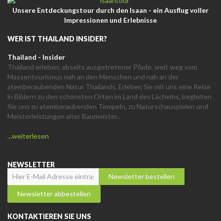
Unsere Entdeckungstour durch den Isaan - ein Ausflug voller
Impressionen und Erlebnisse
WER IST THAILAND INSIDER?
Thailand - Insider
Thailand erleben, abseits ausgetretener Pfade, weit weg vom
Massentourismus nah an den Menschen und nah an der
atemberaubenden Natur Thailands. Erleben Sie mit uns eine Reise
in Bildern zu den schönsten Orten im Land des Lächelns, begleiten
Sie uns zu atemberaubenden Tempeln, zu Naturschauspielen und
Meisterleistungen alter Baumeister..
...weiterlesen
NEWSLETTER
KONTAKTIEREN SIE UNS