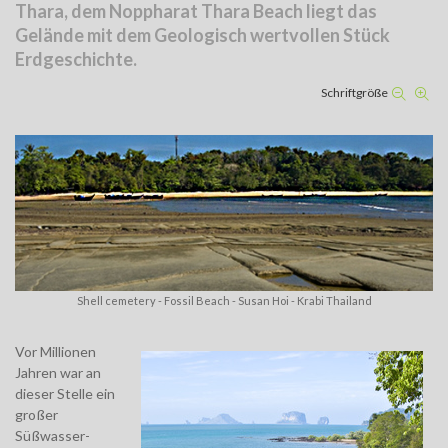
Thara, dem Noppharat Thara Beach liegt das
Gelände mit dem Geologisch wertvollen Stück
Erdgeschichte.
Schriftgröße
Shell cemetery - Fossil Beach - Susan Hoi - Krabi Thailand
Vor Millionen
Jahren war an
dieser Stelle ein
großer
Süßwasser-