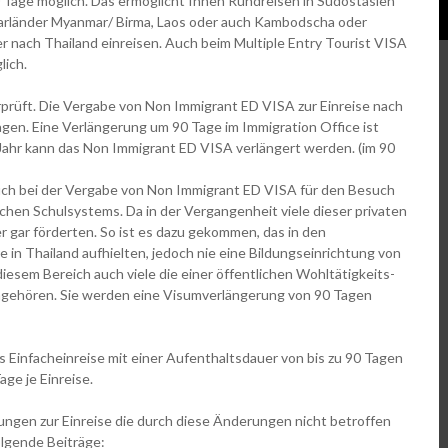
60 Tage möglich. Das ermöglicht Ihnen Rundreisen in Südostasien
barländer Myanmar/ Birma, Laos oder auch Kambodscha oder
 nach Thailand einreisen. Auch beim Multiple Entry Tourist VISA
lich.
rprüft. Die Vergabe von Non Immigrant ED VISA zur Einreise nach
agen. Eine Verlängerung um 90 Tage im Immigration Office ist
Jahr kann das Non Immigrant ED VISA verlängert werden. (im 90
auch bei der Vergabe von Non Immigrant ED VISA für den Besuch
chen Schulsystems. Da in der Vergangenheit viele dieser privaten
 gar förderten. So ist es dazu gekommen, das in den
in Thailand aufhielten, jedoch nie eine Bildungseinrichtung von
diesem Bereich auch viele die einer öffentlichen Wohltätigkeits-
ngehören. Sie werden eine Visumverlängerung von 90 Tagen
s Einfacheinreise mit einer Aufenthaltsdauer von bis zu 90 Tagen
age je Einreise.
gen zur Einreise die durch diese Änderungen nicht betroffen
folgende Beiträge: