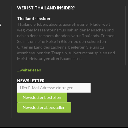
WER IST THAILAND INSIDER?
Thailand - Insider
g
Thailand erleben, abseits ausgetretener Pfade, weit
weg vom Massentourismus nah an den Menschen und
nah an der atemberaubenden Natur Thailands. Erleben
Sie mit uns eine Reise in Bildern zu den schönsten
Orten im Land des Lächelns, begleiten Sie uns zu
atemberaubenden Tempeln, zu Naturschauspielen und
Meisterleistungen alter Baumeister..
...weiterlesen
NEWSLETTER