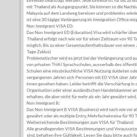
Einreisen beantragt werden. Jede Einreise ist für bis zu 
mit Thailand als Ausgangspunkt. Sie können so die Nach
Malaysia auf dem Landweg bereisen und problemlos wieder
ist eine 30 tägige Verlängerung im Immigration Office mög
Non Immigrant VISA ED:
Das Non Immigrant ED (Education) Visa wird schärfer übe
Thailand erfolgt nach wie vor für einen Zeitraum von 90 T
möglich. Bis zu einer Gesamtaufenthaltsdauer von einem 
Tage Zyklus)
Problematischer wird es jetzt bei der Verlängerung und 
von privaten THAI Sprachschulen, ausserhalb des öffentli
Schulen eine missbräuchliche VISA Nutzung duldeten oder
vergangenen Jahren sich Personen mit ED VISA über Jahre 
innen gesehen haben. Leider betrifft die Verschärfung in 
Organisation oder einer ausländischen Handelskammer a
erhalten, die aber nicht für mehr als ein Jahr gewährt wird.
Non Immigrant B:
Das Non Immigrant B VISA (Business) wird nach wie vor al
gewährt oder als multiple Entry, Mehrfacheinreise für 90 T
Weiterreichende Bestimmungen zum VISA für Thailand:
Alle grundlegenden VISA Bestimmungen und Voraussetzun
sind, behalten ihre Gültigkeit. Lesen Sie dazu bitte auch 